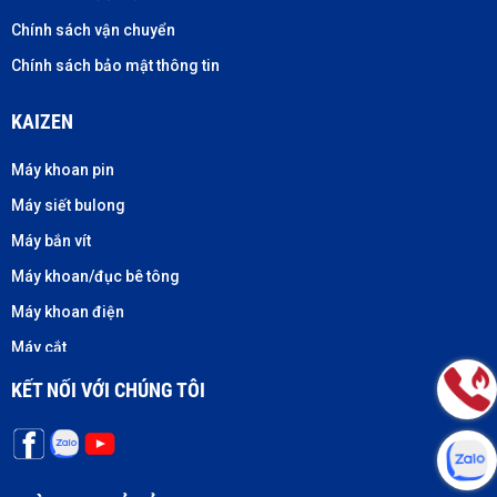
Chính sách vận chuyển
Chính sách bảo mật thông tin
KAIZEN
Máy khoan pin
Máy siết bulong
Máy bắn vít
Máy khoan/đục bê tông
Máy khoan điện
Máy cắt
Máy cưa
KẾT NỐI VỚI CHÚNG TÔI
Máy mài
Máy nháp
Máy bào