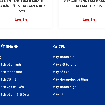
ÁY CÂN BẰNG LASER KAIZEN -
MÁY CÂN BẰNG LASER KAI
Y BẮN CỐT 5 TIA KAIZEN KLZ-
TIA XANH KLZ-1221
0523
Liên hệ
Liên hệ
KẾT NHANH
KAIZEN
iệu
Máy khoan pin
sách bảo hành
Máy siết bulong
sách thanh toán
Máy bắn vít
ách đổi trả
Máy khoan/đục bê tông
sách vận chuyển
Máy khoan điện
sách bảo mật thông tin
Máy cắt
Máy cưa