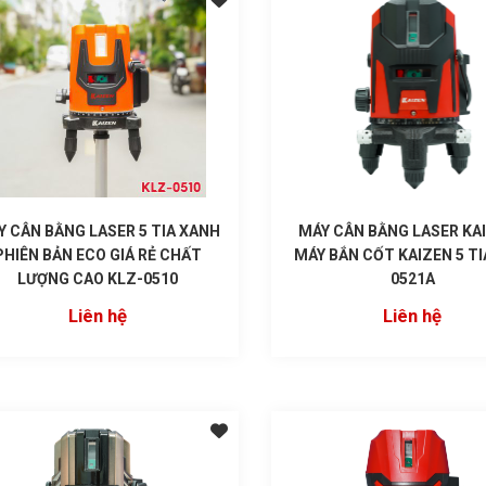
Y CÂN BẰNG LASER 5 TIA XANH
MÁY CÂN BẰNG LASER KAI
PHIÊN BẢN ECO GIÁ RẺ CHẤT
MÁY BẮN CỐT KAIZEN 5 TI
LƯỢNG CAO KLZ-0510
0521A
Liên hệ
Liên hệ