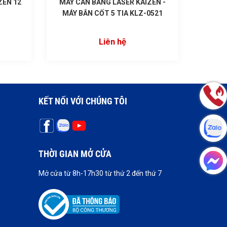
ZEN 12
MÁY CÂN BẰNG LASER KAIZEN -
MÁY BẮN CỐT 5 TIA KLZ-0521
Liên hệ
KẾT NỐI VỚI CHÚNG TÔI
THỜI GIAN MỞ CỬA
Mở cửa từ 8h-17h30 từ thứ 2 đến thứ 7