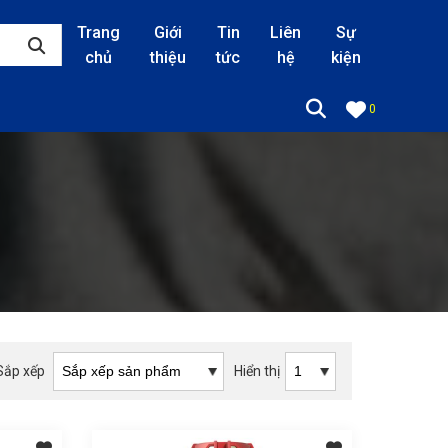
Trang
Giới
Tin
Liên
Sự
chủ
thiệu
tức
hệ
kiện
0
Sắp xếp
Hiển thị