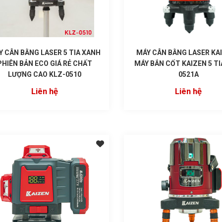
Y CÂN BẰNG LASER 5 TIA XANH
MÁY CÂN BẰNG LASER KAI
PHIÊN BẢN ECO GIÁ RẺ CHẤT
MÁY BẮN CỐT KAIZEN 5 TI
LƯỢNG CAO KLZ-0510
0521A
Liên hệ
Liên hệ