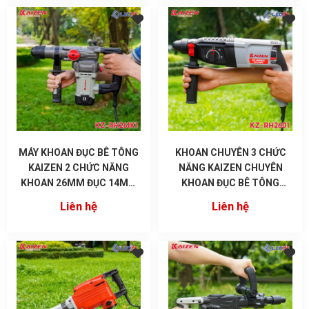
MÁY KHOAN ĐỤC BÊ TÔNG
KHOAN CHUYÊN 3 CHỨC
KAIZEN 2 CHỨC NĂNG
NĂNG KAIZEN CHUYÊN
KHOAN 26MM ĐỤC 14MM
KHOAN ĐỤC BÊ TÔNG
KZ-RH261K1 CHÂN PIN M21
TƯỜNG MŨI 26MM CÔNG
Liên hệ
Liên hệ
SUẤT 1010W MÃ RH2601