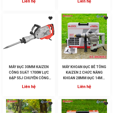
Liên hệ
Liên hệ
MÁY ĐỤC 30MM KAIZEN
MÁY KHOAN ĐỤC BÊ TÔNG
CÔNG SUẤT 1700W LỰC
KAIZEN 2 CHỨC NĂNG
ĐẬP 55J CHUYÊN CÔNG
KHOAN 28MM ĐỤC 14MM
TRÌNH KZ-DH667
KZ-RH281K3 CHÂN PIN M21
Liên hệ
Liên hệ