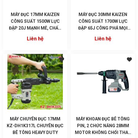
MÁY ĐỤC 17MM KAIZEN
MÁY ĐỤC 30MM KAIZEN
CÔNG SUẤT 1500W LỰC
CÔNG SUẤT 1700W LỰC
ĐẬP 20J MẠNH MẼ, CHẤT
ĐẬP 65J CÔNG PHÁ MỌI
LƯỢNG
CÔNG TRÌNH DH1K730L
Liên hệ
Liên hệ
MÁY CHUYÊN ĐỤC 17MM
MÁY KHOAN ĐỤC BÊ TÔNG
KZ-DH1K317L CHUYÊN ĐỤC
PIN, 2 CHỨC NĂNG 28MM
BÊ TÔNG HEAVY DUTY
MOTOR KHÔNG CHỔI THAN