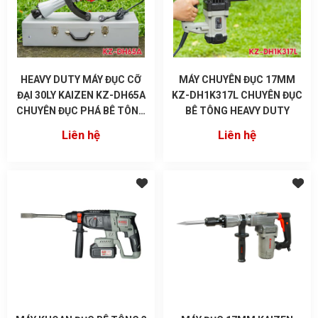
HEAVY DUTY MÁY ĐỤC CỠ
MÁY CHUYÊN ĐỤC 17MM
ĐẠI 30LY KAIZEN KZ-DH65A
KZ-DH1K317L CHUYÊN ĐỤC
CHUYÊN ĐỤC PHÁ BÊ TÔNG
BÊ TÔNG HEAVY DUTY
CÔNG TRÌNH
Liên hệ
Liên hệ