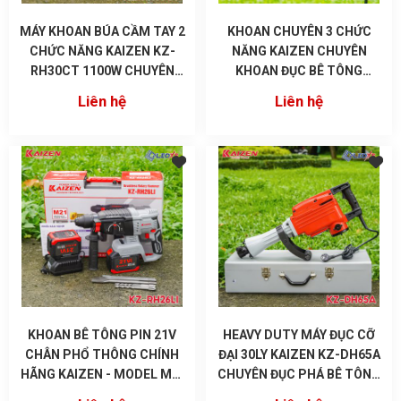
MÁY KHOAN BÚA CẦM TAY 2
KHOAN CHUYÊN 3 CHỨC
CHỨC NĂNG KAIZEN KZ-
NĂNG KAIZEN CHUYÊN
RH30CT 1100W CHUYÊN
KHOAN ĐỤC BÊ TÔNG
KHOAN VÀ ĐỤC
TƯỜNG MŨI 26MM CÔNG
Liên hệ
Liên hệ
SUẤT 1010W MÃ RH2601
KHOAN BÊ TÔNG PIN 21V
HEAVY DUTY MÁY ĐỤC CỠ
CHÂN PHỔ THÔNG CHÍNH
ĐẠI 30LY KAIZEN KZ-DH65A
HÃNG KAIZEN - MODEL MỚI
CHUYÊN ĐỤC PHÁ BÊ TÔNG
KZ-RH26LI
CÔNG TRÌNH