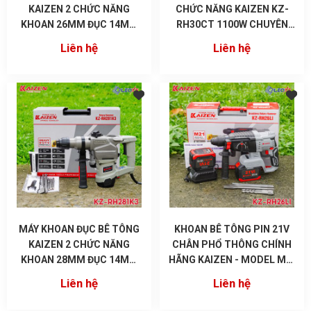
KAIZEN 2 CHỨC NĂNG
CHỨC NĂNG KAIZEN KZ-
KHOAN 26MM ĐỤC 14MM
RH30CT 1100W CHUYÊN
KZ-RH26 CHÂN PIN M21
KHOAN VÀ ĐỤC
Liên hệ
Liên hệ
MÁY KHOAN ĐỤC BÊ TÔNG
KHOAN BÊ TÔNG PIN 21V
KAIZEN 2 CHỨC NĂNG
CHÂN PHỔ THÔNG CHÍNH
KHOAN 28MM ĐỤC 14MM
HÃNG KAIZEN - MODEL MỚI
KZ-RH281K3 CHÂN PIN M21
KZ-RH26LI
Liên hệ
Liên hệ