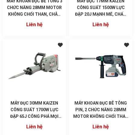
MÁY KHOAN ĐỤC BÊ TÔNG 3
MÁY ĐỤC 17MM KAIZEN
CHỨC NĂNG 28MM MOTOR
CÔNG SUẤT 1500W LỰC
KHÔNG CHỔI THAN, CHÂN
ĐẬP 20J MẠNH MẼ, CHẤT
PIN M21 KZ-6280P
LƯỢNG
Liên hệ
Liên hệ
MÁY ĐỤC 30MM KAIZEN
MÁY KHOAN ĐỤC BÊ TÔNG
CÔNG SUẤT 1700W LỰC
PIN, 2 CHỨC NĂNG 28MM
ĐẬP 65J CÔNG PHÁ MỌI
MOTOR KHÔNG CHỔI THAN
CÔNG TRÌNH DH1K730L
KZ-6290P
Liên hệ
Liên hệ