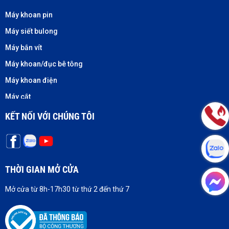
Máy khoan pin
Máy siết bulong
Máy bắn vít
Máy khoan/đục bê tông
Máy khoan điện
Máy cắt
Máy cưa
KẾT NỐI VỚI CHÚNG TÔI
Máy mài
Máy nháp
Máy bào
THỜI GIAN MỞ CỬA
Sản phẩm khác
Mở cửa từ 8h-17h30 từ thứ 2 đến thứ 7
Phụ kiện khác
Máy laser