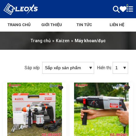
0
TRANG CHỦ
GIỚI THIỆU
TIN TỨC
LIÊN HỆ
Trang chủ
»
Kaizen
»
Máy khoan/đục
Sắp xếp
Hiển thị