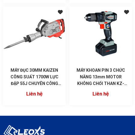
MÁY ĐỤC 30MM KAIZEN
MÁY KHOAN PIN 3 CHỨC
CÔNG SUẤT 1700W LỰC
NĂNG 13mm MOTOR
ĐẬP 55J CHUYÊN CÔNG
KHÔNG CHỔI THAN KZ-
TRÌNH KZ-DH667
6180B
Liên hệ
Liên hệ