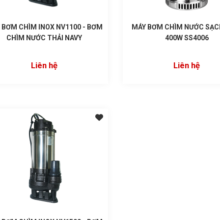
 BƠM CHÌM INOX NV1100 - BƠM
MÁY BƠM CHÌM NƯỚC SẠC
CHÌM NƯỚC THẢI NAVY
400W SS4006
Liên hệ
Liên hệ