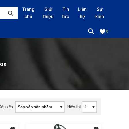
Trang
Giới
Tin
Liên
Sự
chủ
thiệu
tức
hệ
kiện
0
nox
Sắp xếp
Hiển thị