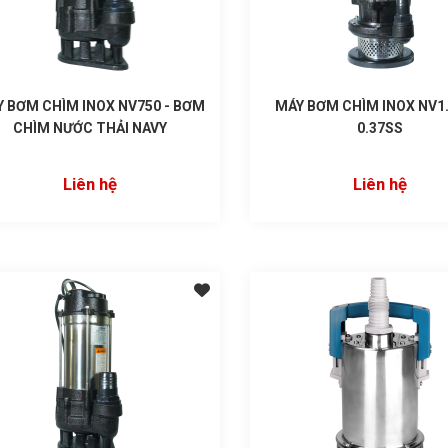
 BƠM CHÌM INOX NV750 - BƠM
MÁY BƠM CHÌM INOX NV1.
CHÌM NƯỚC THẢI NAVY
0.37SS
Liên hệ
Liên hệ