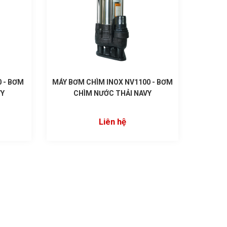
 - BƠM
MÁY BƠM CHÌM INOX NV1100 - BƠM
VY
CHÌM NƯỚC THẢI NAVY
Liên hệ