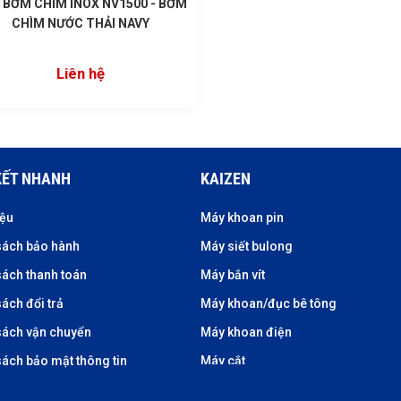
 BƠM CHÌM INOX NV1500 - BƠM
CHÌM NƯỚC THẢI NAVY
Liên hệ
KẾT NHANH
KAIZEN
iệu
Máy khoan pin
sách bảo hành
Máy siết bulong
sách thanh toán
Máy bắn vít
ách đổi trả
Máy khoan/đục bê tông
sách vận chuyển
Máy khoan điện
sách bảo mật thông tin
Máy cắt
Máy cưa