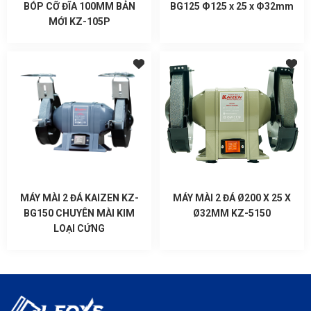
BÓP CỠ ĐĨA 100MM BẢN
BG125 Ф125 x 25 x Ф32mm
MỚI KZ-105P
MÁY MÀI 2 ĐÁ KAIZEN KZ-
MÁY MÀI 2 ĐÁ Ø200 X 25 X
BG150 CHUYÊN MÀI KIM
Ø32MM KZ-5150
LOẠI CỨNG