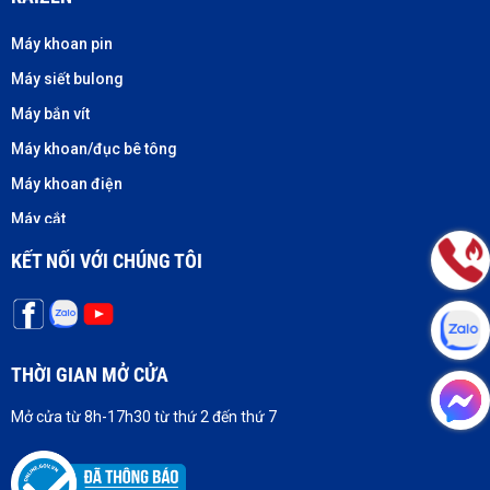
Máy khoan pin
Máy siết bulong
Máy bắn vít
Máy khoan/đục bê tông
Máy khoan điện
Máy cắt
Máy cưa
KẾT NỐI VỚI CHÚNG TÔI
Máy mài
Máy nháp
Máy bào
THỜI GIAN MỞ CỬA
Sản phẩm khác
Mở cửa từ 8h-17h30 từ thứ 2 đến thứ 7
Phụ kiện khác
Máy laser